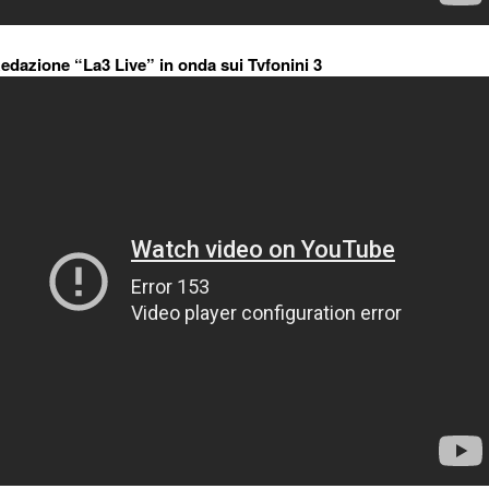
edazione “La3 Live” in onda sui Tvfonini 3