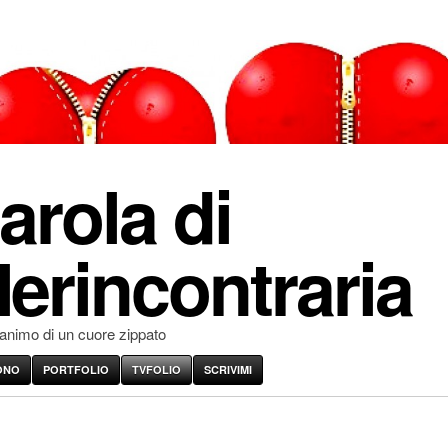
arola di
erincontraria
'animo di un cuore zippato
ONO
PORTFOLIO
TVFOLIO
SCRIVIMI