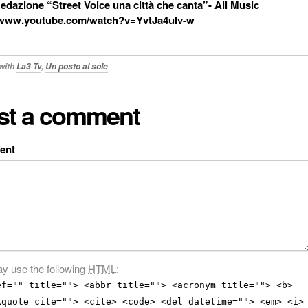
edazione “Street Voice una città che canta”- All Music
//www.youtube.com/watch?v=YvtJa4ulv-w
with
La3 Tv
,
Un posto al sole
st a comment
ent
y use the following
HTML
:
ef="" title=""> <abbr title=""> <acronym title=""> <b>
kquote cite=""> <cite> <code> <del datetime=""> <em> <i>