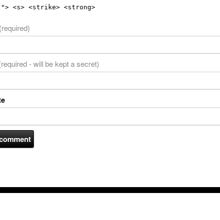
""> <s> <strike> <strong>
(required)
(required - will be kept a secret)
te