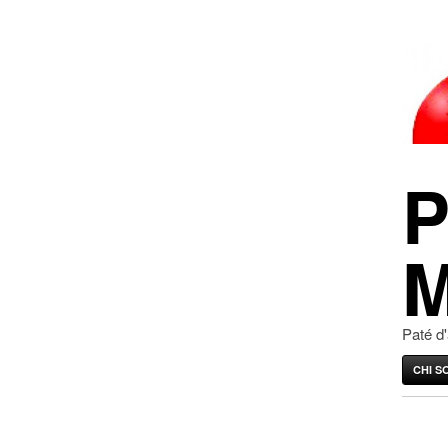
P
M
Paté d
CHI S