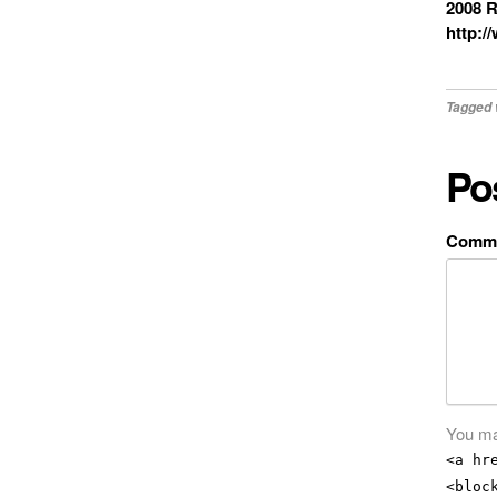
2008 R
http:
Tagged 
Po
Comm
You ma
<a hr
<bloc