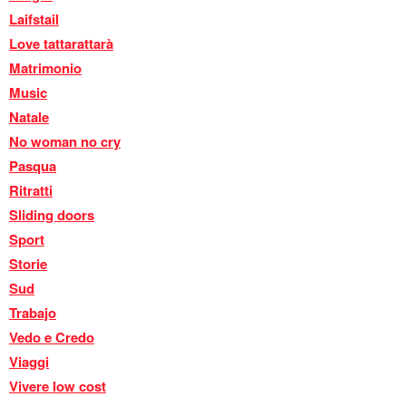
Laifstail
Love tattarattarà
Matrimonio
Music
Natale
No woman no cry
Pasqua
Ritratti
Sliding doors
Sport
Storie
Sud
Trabajo
Vedo e Credo
Viaggi
Vivere low cost