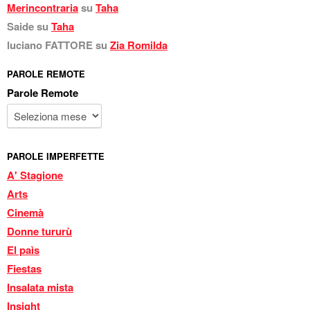
Merincontraria
su
Taha
Saide
su
Taha
luciano FATTORE
su
Zia Romilda
PAROLE REMOTE
Parole Remote
PAROLE IMPERFETTE
A' Stagione
Arts
Cinemà
Donne tururù
El paìs
Fiestas
Insalata mista
Insight