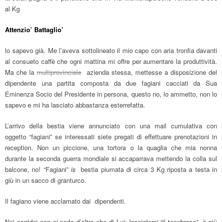
al Kg
Attenzio’ Battaglio’
lo sapevo già. Me l’aveva sottolineato il mio capo con aria tronfia davanti
al consueto caffè che ogni mattina mi offre per aumentare la produttività.
Ma che la
multiprovinciale
azienda stessa, mettesse a disposizione del
dipendente una partita composta da due fagiani cacciati da Sua
Eminenza Socio del Presidente in persona, questo no, lo ammetto, non lo
sapevo e mi ha lasciato abbastanza esterrefatta.
L’arrivo della bestia viene annunciato con una mail cumulativa con
oggetto “fagiani” se interessati siete pregati di effettuare prenotazioni in
reception. Non un piccione, una tortora o la quaglia che mia nonna
durante la seconda guerra mondiale si accaparrava mettendo la colla sul
balcone, no! “Fagiani”
is
bestia piumata di circa 3 Kg riposta a testa in
giù in un sacco di granturco.
Il fagiano viene acclamato dai dipendenti.
Nei corridoi non si parla d’altro che di Lui: lasciatemi “il tenebroso”, è più