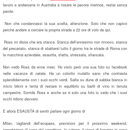
lavoro e andarsene in Australia a tosare le pecore merinos, restai senza
parole.
Non che condannassi la sua scelta, attenzione. Solo che non capivo
perché andare a cercare la propria strada a 22 ore di volo da qui.
Ross mi disse che era stanca. Stanca dell’ennesimo non rinnovo, stanca
del precariato, stanca di sbattersi tutto il giorno tra le strade di Roma con
la macchina aziendale, esaurita, sfatta, stressata, sfiancata.
Non vedo Ross da enne mesi. Ho visto però una sua foto su facebook
nelle vacanze di natale. Ha un colorito mulatto sano che contrasta
splendidamente con i suoi occhi verdi. Salta su dune di sabbia bianca in
micro bikini e tenta di restare in equilibrio su barili di vino in tenuta
campestre. Sorride Ross e anche se è solo una foto io vedo che i suoi
occhi ridono
davvero
.
E allora ESAUSTA di sentir parlare ogni giorno di
Milan, tagliandi dell’ecopass, previsioni per il prossimo weekend,
prenotazioni (il pane dal panettiere, le catene, il pieno di benzina in caso