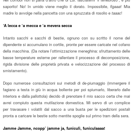
saporito! No! In umido viene meglio il dorato. Impossibile,
figaaa
! Mia
madre lo avvolge nella pancetta con una spruzzata di rosolio e
taaac
!
‘A lecca e ‘a mecca e ‘a mevera secca
Intanto sacchi e sacchi di bestie, ognuno con su scritto il nome del
dipendente si accumulano in cortile, pronte per essere caricate nel cofano
della macchina. (Da notare l’ottimizzazione meneghina: sfruttamento delle
basse temperature esterne per rallentare il processo di decomposizione,
rigida divisione delle proprietà privata e velocizzazione del processo di
smistamento).
Dopo numerose consultazioni sui metodi di de-piumaggio (immergere il
fagiano a testa in giù in acqua bollente per poi spiumarlo, liberarlo dalle
interiora e dalla pallottola) decido di prenotare il mio sacco certa che mai
avrei compiuto questa mutilazione domestica. Mi servo di un complice
per travasare i volatili dal sacco a una busta per le spedizioni postali
pronta a caricare le bestie sotto mentite spoglie sul primo tram della sera.
Jamme Jamme, ncopp’ jamme ja, funiculì, funiculaaaa!