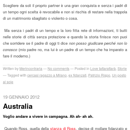
Scegliere da soli il proprio partner è una gran conquista e senza i padri di
un tempo ogni scelta è revocabile e non si rischia di restare nella trappola
di un matrimonio sbagliato o violento o cosa.
Ma senza i padri di un tempo e la loro fitta rete di informazioni, ti butti
nelle storie di città senza protezione e quando la storia finisce non puoi
che sorridere se il padre di oggi ti dice
non posso giudicare perché non lo
conosco
(mio padre no, ma lui è un padre di un tempo che ha imparato a
fare il moderno.)
Written by
Merincontraria
No comments
Posted in
Love tattarattarà
,
Storie
Tagged with
cercasi ragazzo a Milano
,
ex fidanzati
,
Patrizio Rispo
,
Un posto
al sole
19 GENNAIO 2012
Australia
Voglio andare a vivere in campagna. Ah ah- ah ah.
Quando Ross, quella della
stanza di Ross
, decise di mollare fidanzato e