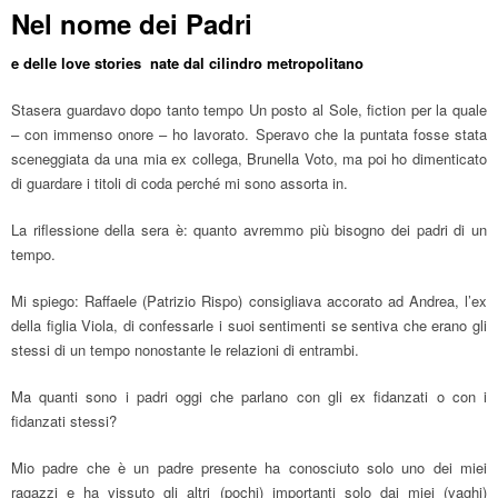
Nel nome dei Padri
e delle love stories nate dal cilindro metropolitano
Stasera guardavo dopo tanto tempo Un posto al Sole, fiction per la quale
– con immenso onore – ho lavorato. Speravo che la puntata fosse stata
sceneggiata da una mia ex collega, Brunella Voto, ma poi ho dimenticato
di guardare i titoli di coda perché mi sono assorta in.
La riflessione della sera è: quanto avremmo più bisogno dei padri di un
tempo.
Mi spiego: Raffaele (Patrizio Rispo) consigliava accorato ad Andrea, l’ex
della figlia Viola, di confessarle i suoi sentimenti se sentiva che erano gli
stessi di un tempo nonostante le relazioni di entrambi.
Ma quanti sono i padri oggi che parlano con gli ex fidanzati o con i
fidanzati stessi?
Mio padre che è un padre presente ha conosciuto solo uno dei miei
ragazzi e ha vissuto gli altri (pochi) importanti solo dai miei (vaghi)