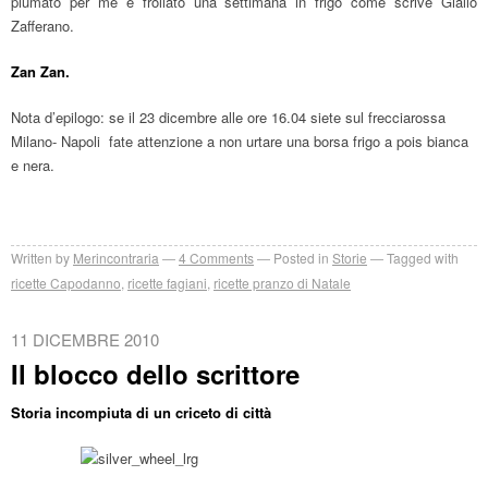
piumato per me e frollato una settimana in frigo come scrive Giallo
Zafferano.
Zan Zan.
Nota d’epilogo: se il 23 dicembre alle ore 16.04 siete sul frecciarossa
Milano- Napoli fate attenzione a non urtare una borsa frigo a pois bianca
e nera.
Written by
Merincontraria
4
Comments
Posted in
Storie
Tagged with
ricette Capodanno
,
ricette fagiani
,
ricette pranzo di Natale
11 DICEMBRE 2010
Il blocco dello scrittore
Storia incompiuta di un criceto di città