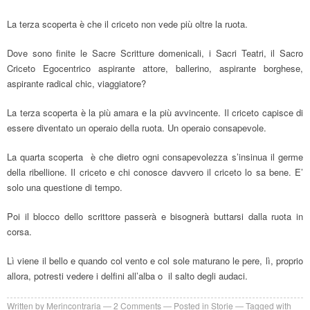
La terza scoperta è che il criceto non vede più oltre la ruota.
Dove sono finite le Sacre Scritture domenicali, i Sacri Teatri, il Sacro
Criceto Egocentrico aspirante attore, ballerino, aspirante borghese,
aspirante radical chic, viaggiatore?
La terza scoperta è la più amara e la più avvincente. Il criceto capisce di
essere diventato un operaio della ruota. Un operaio consapevole.
La quarta scoperta è che dietro ogni consapevolezza s’insinua il germe
della ribellione. Il criceto e chi conosce davvero il criceto lo sa bene. E’
solo una questione di tempo.
Poi il blocco dello scrittore passerà e bisognerà buttarsi dalla ruota in
corsa.
Lì viene il bello e quando col vento e col sole maturano le pere, lì, proprio
allora, potresti vedere i delfini all’alba o il salto degli audaci.
Written by
Merincontraria
2
Comments
Posted in
Storie
Tagged with