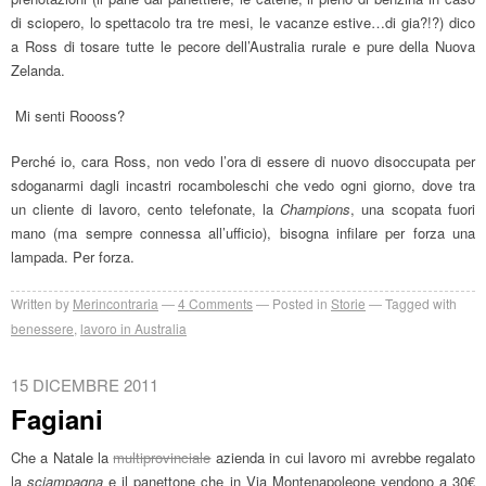
di sciopero, lo spettacolo tra tre mesi, le vacanze estive…di gia?!?) dico
a Ross di tosare tutte le pecore dell’Australia rurale e pure della Nuova
Zelanda.
Mi senti Roooss?
Perché io, cara Ross, non vedo l’ora di essere di nuovo disoccupata per
sdoganarmi dagli incastri rocamboleschi che vedo ogni giorno, dove tra
un cliente di lavoro, cento telefonate, la
Champions
, una scopata fuori
mano (ma sempre connessa all’ufficio), bisogna infilare per forza una
lampada. Per forza.
Written by
Merincontraria
4
Comments
Posted in
Storie
Tagged with
benessere
,
lavoro in Australia
15 DICEMBRE 2011
Fagiani
Che a Natale la
multiprovinciale
azienda in cui lavoro mi avrebbe regalato
la
sciampagna
e il panettone che in Via Montenapoleone vendono a 30€