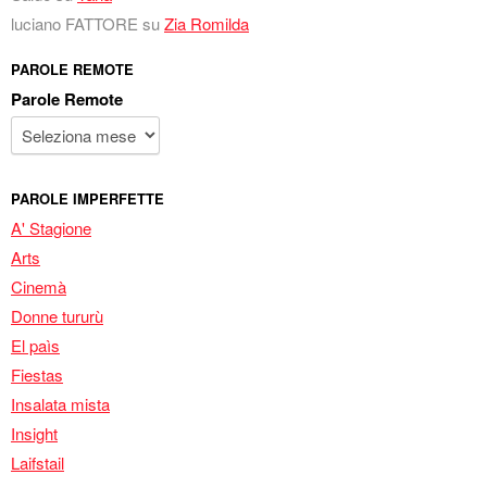
luciano FATTORE
su
Zia Romilda
PAROLE REMOTE
Parole Remote
PAROLE IMPERFETTE
A' Stagione
Arts
Cinemà
Donne tururù
El paìs
Fiestas
Insalata mista
Insight
Laifstail