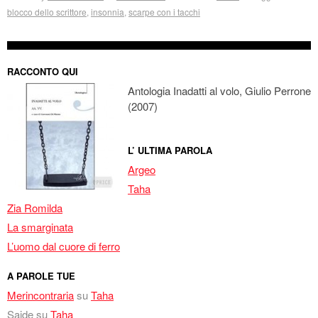
blocco dello scrittore
,
insonnia
,
scarpe con i tacchi
RACCONTO QUI
Antologia Inadatti al volo, Giulio Perrone
(2007)
L’ ULTIMA PAROLA
Argeo
Taha
Zia Romilda
La smarginata
L’uomo dal cuore di ferro
A PAROLE TUE
Merincontraria
su
Taha
Saide
su
Taha