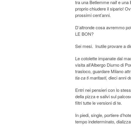
tra una Betlemme naif e una
proprio chiudere il sipario! 
prossimi cent’anni.
D’altronde cosa avremmo pot
LE BON?
Sei mesi. Inutile provare a di
Le cotolette impanate dal mace
visita all’Albergo Diurno di P
trasloco, guardare Milano at
tia ca ti maritasti,
dieci anni d
Entri nei pensieri con lo stes
della pizza e salivi sul pal
filtri tutte le versioni di te.
In piedi, single, portiere d’hot
tempo indeterminato, dializz