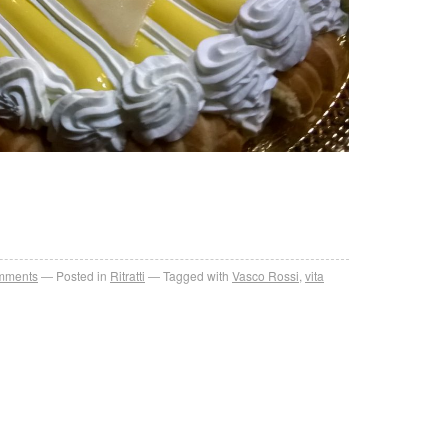
mments
Posted in
Ritratti
Tagged with
Vasco Rossi
,
vita