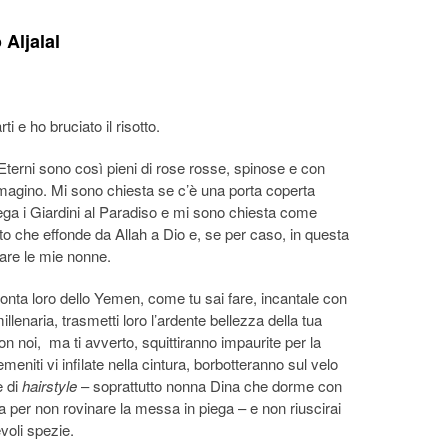
 Aljalal
 e ho bruciato il risotto.
 Eterni sono così pieni di rose rosse, spinose e con
magino. Mi sono chiesta se c’è una porta coperta
ega i Giardini al Paradiso e mi sono chiesta come
o che effonde da Allah a Dio e, se per caso, in questa
rare le mie nonne.
cconta loro dello Yemen, come tu sai fare, incantale con
illenaria, trasmetti loro l’ardente bellezza della tua
on noi, ma ti avverto, squittiranno impaurite per la
emeniti vi infilate nella cintura, borbotteranno sul velo
 di
hairstyle
– soprattutto nonna Dina che dorme con
gna per non rovinare la messa in piega – e non riuscirai
voli spezie.