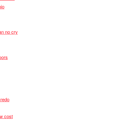
io
n no cry
oors
Credo
ow cost