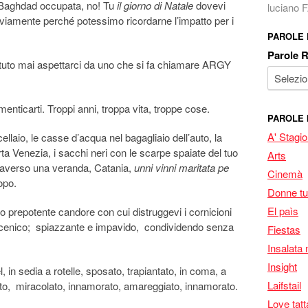
 Baghdad occupata, no! Tu
il giorno di Natale
dovevi
luciano
Ovviamente perché potessimo ricordarne l’impatto per i
PAROLE
Parole 
uto mai aspettarci da uno che si fa chiamare ARGY
menticarti. Troppi anni, troppa vita, troppe cose.
PAROLE 
A' Stagi
llaio, le casse d’acqua nel bagagliaio dell’auto, la
orta Venezia, i sacchi neri con le scarpe spaiate del tuo
Arts
traverso una veranda, Catania,
unni vinni maritata pe
Cinemà
opo.
Donne tu
El paìs
so prepotente candore con cui distruggevi i cornicioni
coscenico; spiazzante e impavido, condividendo senza
Fiestas
Insalata 
Insight
el, in sedia a rotelle, sposato, trapiantato, in coma, a
Laifstail
ato, miracolato, innamorato, amareggiato, innamorato.
Love tatt