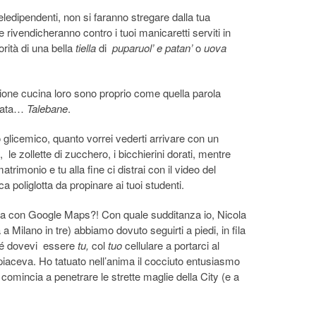
edipendenti, non si faranno stregare dalla tua
e rivendicheranno contro i tuoi manicaretti serviti in
orità di una bella
tiella
di
puparuol’ e patan’
o
uova
stione cucina loro sono proprio come quella parola
usata…
Talebane
.
o glicemico, quanto vorrei vederti arrivare con un
, le zollette di zucchero, i bicchierini dorati, mentre
trimonio e tu alla fine ci distrai con il video del
 poliglotta da propinare ai tuoi studenti.
ssa con Google Maps?! Con quale sudditanza io, Nicola
a Milano in tre) abbiamo dovuto seguirti a piedi, in fila
ché dovevi essere
tu,
col
tuo
cellulare a portarci al
 piaceva. Ho tatuato nell’anima il cocciuto entusiasmo
hi comincia a penetrare le strette maglie della City (e a