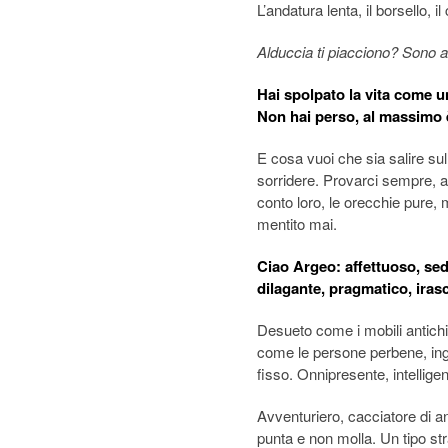
L’andatura lenta, il borsello, i
Alduccia ti piacciono? Sono a
Hai spolpato la vita come u
Non hai perso, al massimo è
E cosa vuoi che sia salire sul
sorridere. Provarci sempre, a
conto loro, le orecchie pure, 
mentito mai.
Ciao Argeo: affettuoso, sedu
dilagante, pragmatico, iras
Desueto come i mobili antich
come le persone perbene, ingu
fisso. Onnipresente, intellige
Avventuriero, cacciatore di a
punta e non molla. Un tipo str