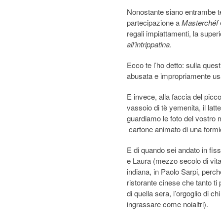
Nonostante siano entrambe tel
partecipazione a
Masterchéf
regali impiattamenti, la superi
all’intrippatina
.
Ecco te l’ho detto: sulla que
abusata e impropriamente 
E invece, alla faccia del picc
vassoio di tè yemenita, il latte
guardiamo le foto del vostro ma
cartone animato di una formica
E di quando sei andato in fi
e Laura (mezzo secolo di vita 
indiana, in Paolo Sarpi, per
ristorante cinese che tanto ti
di quella sera, l’orgoglio di c
ingrassare come noialtri).