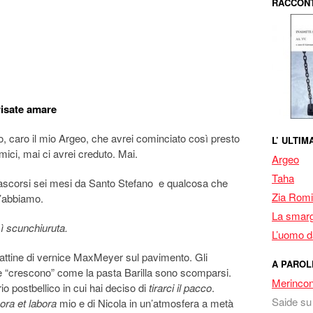
RACCONT
risate amare
, caro il mio Argeo, che avrei cominciato così presto
L’ ULTI
mici, mai ci avrei creduto. Mai.
Argeo
Taha
ascorsi sei mesi da Santo Stefano e qualcosa che
Zia Romi
l’abbiamo.
La smarg
 scunchiuruta.
L’uomo da
 lattine di vernice MaxMeyer sul pavimento. Gli
A PAROL
 e “crescono” come la pasta Barilla sono scomparsi.
Merincon
o postbellico in cui hai deciso di
tirarci il pacco
.
Saide
s
ora et labora
mio e di Nicola in un’atmosfera a metà