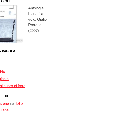
O QUI
Antologia
Inadatti al
volo, Giulio
Perrone
(2007)
MA PAROLA
lda
inata
l cuore di ferro
E TUE
traria
su
Taha
u
Taha