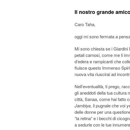
Il nostro grande amico
Caro Taha,
oggi mi sono fermata a pensarti
Mi sono chiesta se i Giardini
petali carnosi, come me li im
d’edera e rampicanti che coll
fluisce questo Immenso Spirit
nuova vita riuscirai ad incont
Nell’eventualità, ti prego, ra
gli aneddoti della tua cultura m
città, Sanaa, come hai fatto c
Jambiya
, il pugnale che voi y
delle donne per una questione
“la retina” e i becchi di cico
a sedurle con le tue innumere