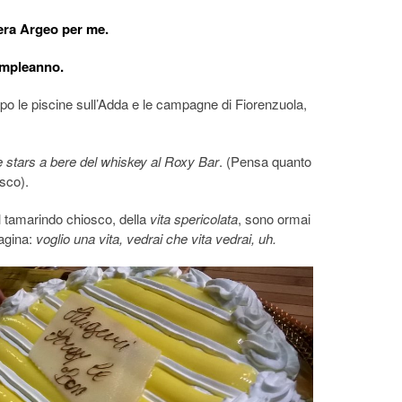
era Argeo per me.
compleanno.
opo le piscine sull’Adda e le campagne di Fiorenzuola,
.
e stars a bere del whiskey al Roxy Bar
. (Pensa quanto
asco).
l tamarindo chiosco, della
vita spericolata
, sono ormai
pagina:
voglio una vita, vedrai che vita vedrai, uh.