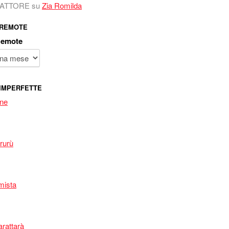
 FATTORE
su
Zia Romilda
 REMOTE
Remote
IMPERFETTE
one
rurù
mista
arattarà