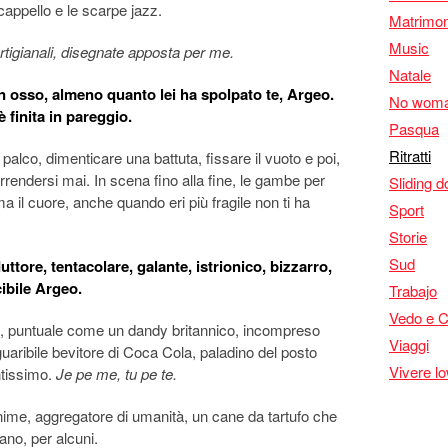
l cappello e le scarpe jazz.
Matrimon
Music
rtigianali, disegnate apposta per me.
Natale
n osso, almeno quanto lei ha spolpato te, Argeo.
No woma
 finita in pareggio.
Pasqua
Ritratti
 palco, dimenticare una battuta, fissare il vuoto e poi,
rrendersi mai. In scena fino alla fine, le gambe per
Sliding d
ma il cuore, anche quando eri più fragile non ti ha
Sport
Storie
Sud
ttore, tentacolare, galante, istrionico, bizzarro,
cibile Argeo.
Trabajo
Vedo e 
i, puntuale come un dandy britannico, incompreso
Viaggi
aribile bevitore di Coca Cola, paladino del posto
Vivere l
ntissimo.
Je pe me, tu pe te.
nime, aggregatore di umanità, un cane da tartufo che
ano, per alcuni.