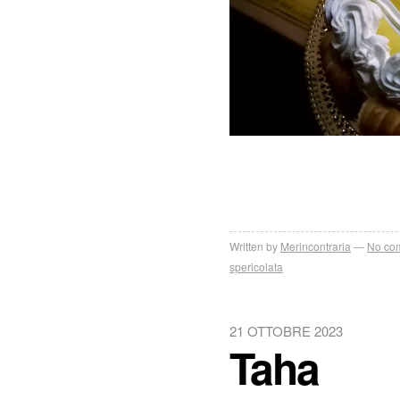
Written by
Merincontraria
No co
spericolata
21 OTTOBRE 2023
Taha