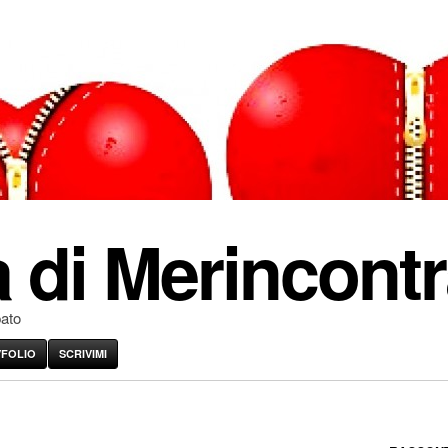
 di Merincontr
pato
VFOLIO
SCRIVIMI