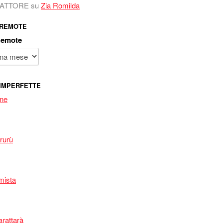
 FATTORE
su
Zia Romilda
 REMOTE
Remote
IMPERFETTE
one
rurù
mista
arattarà