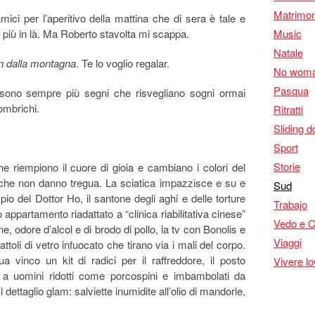
Matrimon
amici per l’aperitivo della mattina che di sera è tale e
o più in là. Ma Roberto stavolta mi scappa.
Music
Natale
en dalla montagna
. Te lo voglio regalar.
No woma
Pasqua
ui sono sempre più segni che risvegliano sogni ormai
lombrichi.
Ritratti
Sliding d
Sport
Storie
che riempiono il cuore di gioia e cambiano i colori del
 che non danno tregua. La sciatica impazzisce e su e
Sud
pio del Dottor Ho, il santone degli aghi e delle torture
Trabajo
o appartamento riadattato a “clinica riabilitativa cinese”
Vedo e 
, odore d’alcol e di brodo di pollo, la tv con Bonolis e
Viaggi
attoli di vetro infuocato che tirano via i mali del corpo.
a vinco un kit di radici per il raffreddore, il posto
Vivere l
 a uomini ridotti come porcospini e imbambolati da
dettaglio glam: salviette inumidite all’olio di mandorle,