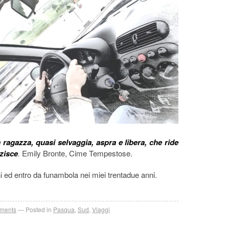
 ragazza, quasi selvaggia, aspra e libera, che ride
zisce
.
Emily Bronte, Cime Tempestose.
 ed entro da funambola nei miei trentadue anni.
ments
Posted in
Pasqua
,
Sud
,
Viaggi