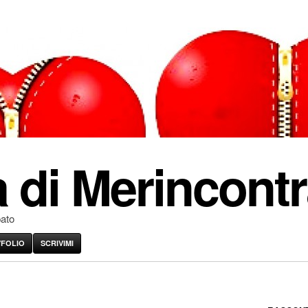
 di Merincontr
pato
VFOLIO
SCRIVIMI