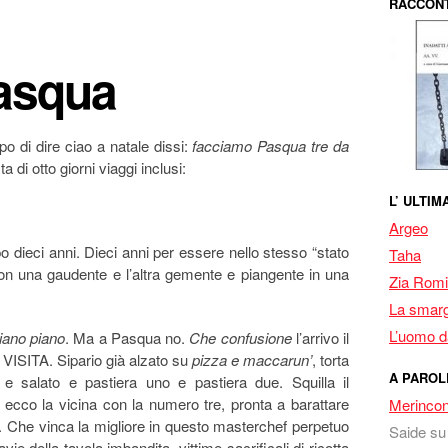
RACCONT
Pasqua
o di dire ciao a natale dissi:
facciamo Pasqua tre da
a di otto giorni viaggi inclusi:
L’ ULTI
Argeo
o dieci anni. Dieci anni per essere nello stesso “stato
Taha
n una gaudente e l’altra gemente e piangente in una
Zia Romi
La smarg
L’uomo da
iano piano
. Ma a Pasqua no.
Che confusione
l’arrivo il
 VISITA. Sipario già alzato su
pizza e maccarun’
, torta
A PAROL
e e salato e pastiera uno e pastiera due. Squilla il
d ecco la vicina con la numero tre, pronta a barattare
Merincon
. Che vinca la migliore in questo masterchef perpetuo
Saide
s
ie della tavola imbandita, vittime sacrificali di ricotta