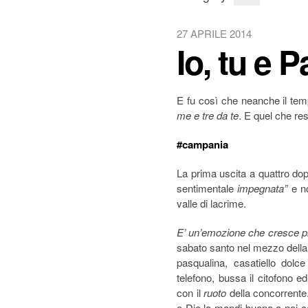
27 APRILE 2014
Io, tu e 
E fu così che neanche il temp
me e tre da te
. E quel che rest
#campania
La prima uscita a quattro dop
sentimentale
impegnata”
e no
valle di lacrime.
E’ un’emozione che cresce p
sabato santo nel mezzo della
pasqualina, casatiello dolc
telefono, bussa il citofono e
con il
ruoto
della concorrente
e Dio la mandi buona a noi cav