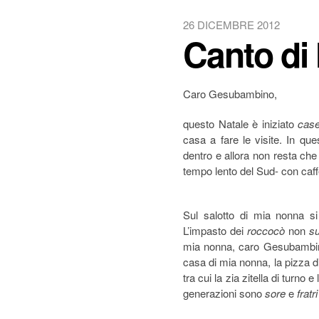
26 DICEMBRE 2012
Canto di
Caro Gesubambino,
questo Natale è iniziato
case
casa a fare le visite. In q
dentro e allora non resta che
tempo lento del Sud- con caf
Sul salotto di mia nonna si
L’impasto dei
roccocò
non
s
mia nonna, caro Gesubambino
casa di mia nonna, la pizza d
tra cui la zia zitella di turno e
generazioni sono
sore
e
fratr