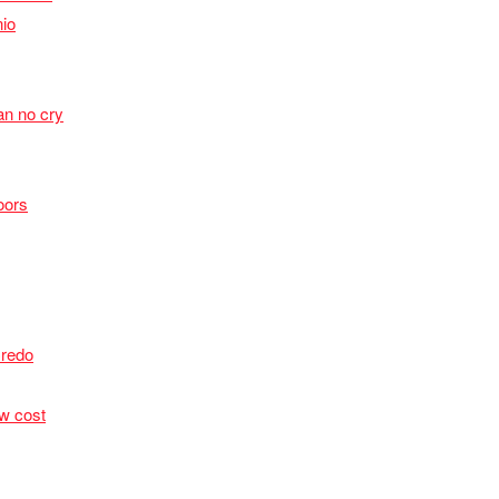
io
n no cry
oors
Credo
ow cost