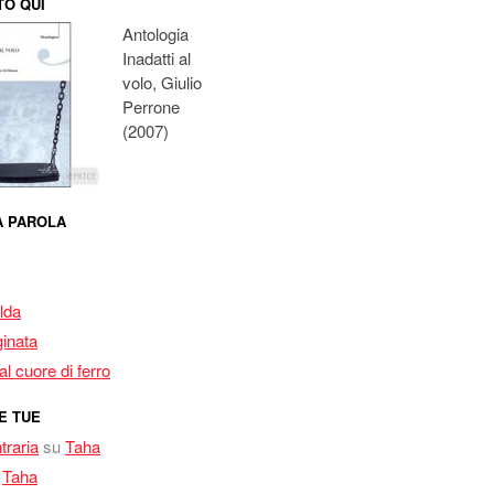
O QUI
Antologia
Inadatti al
volo, Giulio
Perrone
(2007)
MA PAROLA
lda
inata
l cuore di ferro
E TUE
traria
su
Taha
u
Taha