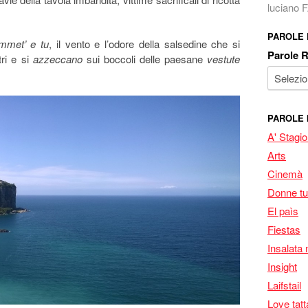
luciano
PAROLE
met’ e tu
, il vento e l’odore della salsedine che si
Parole 
tri e si
azzeccano
sui boccoli delle paesane
vestute
PAROLE 
A' Stagi
Arts
Cinemà
Donne tu
El paìs
Fiestas
Insalata 
Insight
Laifstail
Love tatt