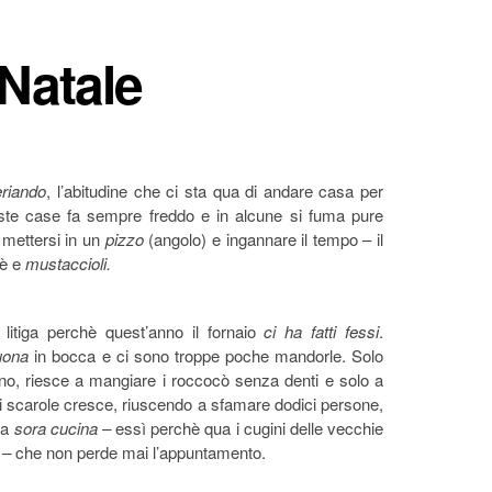
 Natale
riando
, l’abitudine che ci sta qua di andare casa per
ueste case fa sempre freddo e in alcune si fuma pure
 mettersi in un
pizzo
(angolo)
e ingannare il tempo – il
fè e
mustaccioli.
 litiga perchè quest’anno il fornaio
ci ha fatti fessi
.
uona
in bocca e ci sono troppe poche mandorle. Solo
, riesce a mangiare i roccocò senza denti e solo a
i scarole cresce, riuscendo a sfamare dodici persone,
 la
sora cucina –
essì perchè qua i cugini delle vecchie
i –
che non perde mai l’appuntamento.