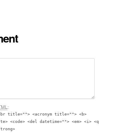
ment
TML
:
bbr title=""> <acronym title=""> <b>
ite> <code> <del datetime=""> <em> <i> <q
strong>