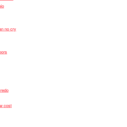
io
n no cry
oors
Credo
ow cost