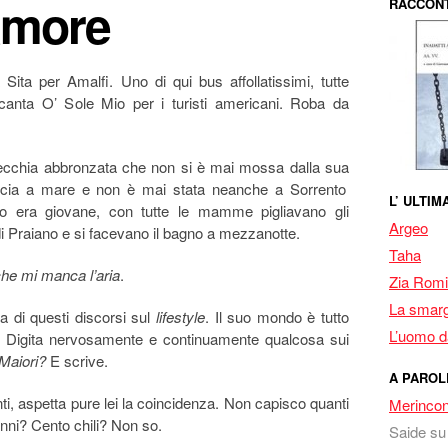
amore
RACCONT
Sita per Amalfi. Uno di qui bus affollatissimi, tutte
canta O’ Sole Mio per i turisti americani. Roba da
ecchia abbronzata che non si è mai mossa dalla sua
ccia a mare e non è mai stata neanche a Sorrento
L’ ULTI
do era giovane, con tutte le mamme pigliavano gli
Argeo
i Praiano e si facevano il bagno a mezzanotte.
Taha
he mi manca l’aria
.
Zia Romi
La smarg
 di questi discorsi sul
lifestyle
. Il suo mondo è tutto
L’uomo da
re. Digita nervosamente e continuamente qualcosa sui
Maiori?
E scrive.
A PAROL
ti, aspetta pure lei la coincidenza. Non capisco quanti
Merincon
nni? Cento chili? Non so.
Saide
s