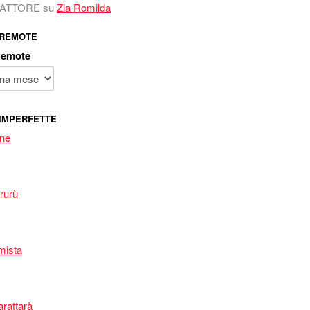
 FATTORE
su
Zia Romilda
 REMOTE
Remote
IMPERFETTE
one
rurù
mista
arattarà