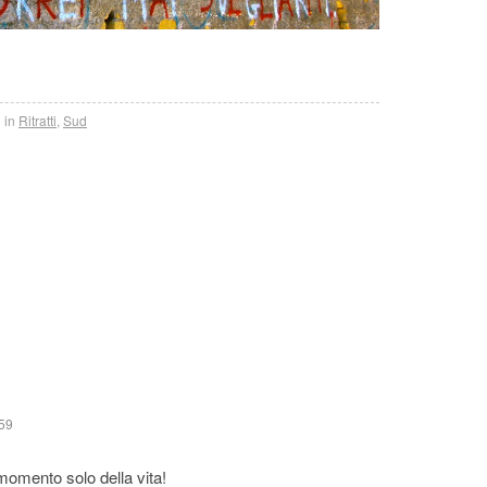
 in
Ritratti
,
Sud
59
momento solo della vita!