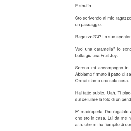
E sbuffo.
Sto scrivendo al mio ragazzo 
un passaggio.
Ragazzo?Ci? La sua spontane
Vuoi una caramella? Io sono
butta giù una Fruit Joy.
Serena mi accompagna in b
Abbiamo firmato il patto di s
Ormai siamo una sola cosa.
Hai fatto subito. Uah. Ti pia
sul cellulare la foto di un pend
E’ madreperla, l’ho regalat
che sto in casa. Lui da me n
altro che mi ha riempito di co