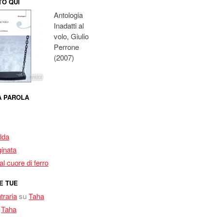
O QUI
Antologia
Inadatti al
volo, Giulio
Perrone
(2007)
MA PAROLA
lda
inata
l cuore di ferro
E TUE
traria
su
Taha
u
Taha