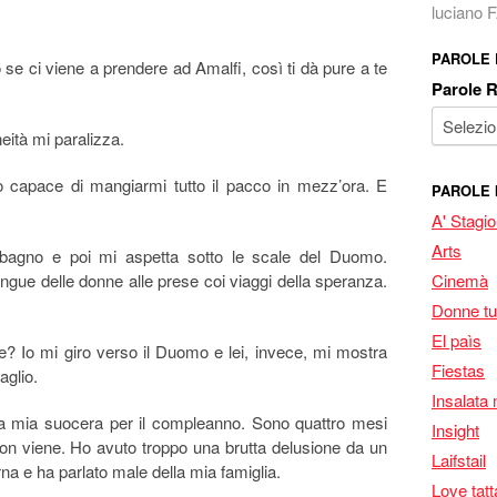
luciano
PAROLE
se ci viene a prendere ad Amalfi, così ti dà pure a te
Parole 
ità mi paralizza.
 capace di mangiarmi tutto il pacco in mezz’ora. E
PAROLE 
A' Stagi
Arts
agno e poi mi aspetta sotto le scale del Duomo.
angue delle donne alle prese coi viaggi della speranza.
Cinemà
Donne tu
El paìs
ce? Io mi giro verso il Duomo e lei, invece, mi mostra
Fiestas
aglio.
Insalata 
o a mia suocera per il compleanno. Sono quattro mesi
Insight
on viene. Ho avuto troppo una brutta delusione da un
Laifstail
rna e ha parlato male della mia famiglia.
Love tatt