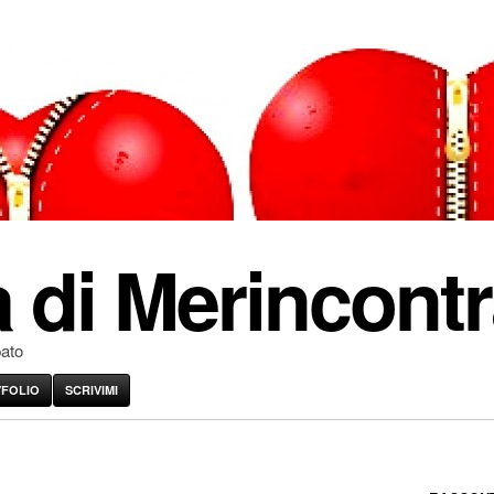
 di Merincontr
pato
VFOLIO
SCRIVIMI