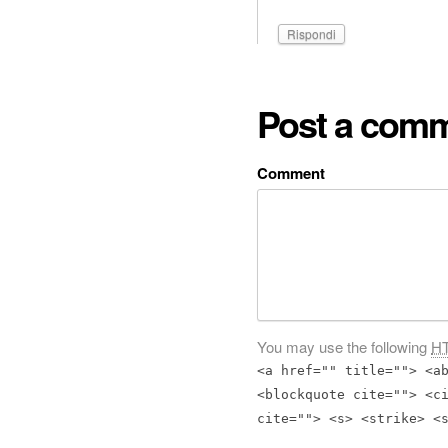
Rispondi
Post a com
Comment
You may use the following
H
<a href="" title=""> <a
<blockquote cite=""> <c
cite=""> <s> <strike> <