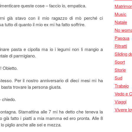
imenticare queste cose – faccio io, empatica.
Matrimon
Music
ni già stavo con il mio ragazzo di mò perché ci
Natale
 tutto di quanto il mio ex mi ha fatto soffrire.
No woma
Pasqua
Ritratti
inare pasta e cipolla ma io i legumi non li mangio a
Sliding d
tale di parmigiano.
Sport
! Obietto.
Storie
Sud
tesso. Per il nostro anniversario di dieci mesi mi ha
Trabajo
 basta trovare la persona giusta.
Vedo e 
- chiedo.
Viaggi
Vivere l
ontagna. Stamattina alle 7 mi ha detto che teneva la
 già fatto i piatti a mia mamma ed ero pronta. Alle 8
 lo piglio anche alle sei e mezza.