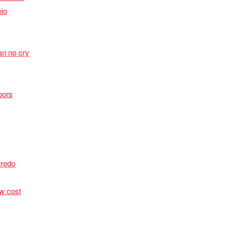
io
n no cry
oors
Credo
ow cost