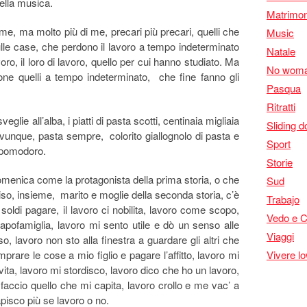
ella musica.
Matrimon
i me, ma molto più di me, precari più precari, quelli che
Music
ulle case, che perdono il lavoro a tempo indeterminato
Natale
oro, il loro di lavoro, quello per cui hanno studiato. Ma
No woma
one quelli a tempo indeterminato, che fine fanno gli
Pasqua
Ritratti
veglie all’alba, i piatti di pasta scotti, centinaia migliaia
Sliding d
dovunque, pasta sempre, colorito giallognolo di pasta e
Sport
i pomodoro.
Storie
domenica come la protagonista della prima storia, o che
Sud
viso, insieme, marito e moglie della seconda storia, c’è
Trabajo
soldi pagare, il lavoro ci nobilita, lavoro come scopo,
Vedo e 
capofamiglia, lavoro mi sento utile e dò un senso alle
Viaggi
, lavoro non sto alla finestra a guardare gli altri che
rare le cose a mio figlio e pagare l’affitto, lavoro mi
Vivere l
ita, lavoro mi stordisco, lavoro dico che ho un lavoro,
 faccio quello che mi capita, lavoro crollo e me vac’ a
pisco più se lavoro o no.