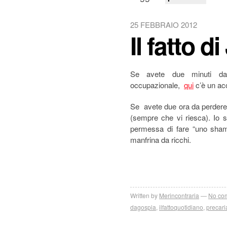
25 FEBBRAIO 2012
Il fatto di
Se avete due minuti da p
occupazionale,
qui
c’è un ac
Se avete due ora da perdere 
(sempre che vi riesca). Io
permessa di fare “uno shamp
manfrina da ricchi.
Written by
Merincontraria
No co
dagospia
,
ilfattoquotidiano
,
precari