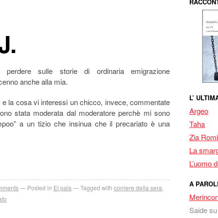
RACCONT
 J.
erdere sulle storie di ordinaria emigrazione
cenno anche alla mia.
L’ ULTI
e la cosa vi interessi un chicco, invece, commentate
Argeo
 sono stata moderata dal moderatore perchè mi sono
oo” a un tizio che insinua che il precariato è una
Taha
Zia Romi
La smarg
L’uomo da
A PAROL
mments
Posted in
El paìs
Tagged with
corriere della sera
,
Merincon
ato
Saide
s