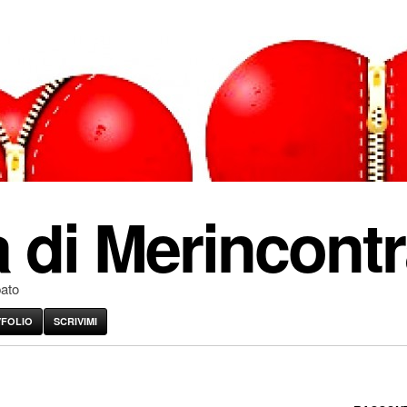
 di Merincontr
pato
VFOLIO
SCRIVIMI