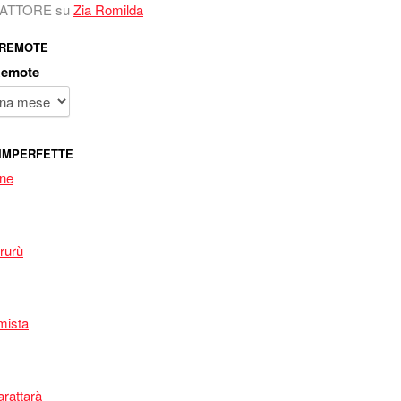
 FATTORE
su
Zia Romilda
 REMOTE
Remote
IMPERFETTE
one
rurù
mista
arattarà