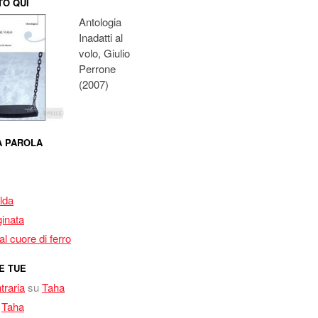
O QUI
Antologia
Inadatti al
volo, Giulio
Perrone
(2007)
MA PAROLA
lda
inata
l cuore di ferro
E TUE
traria
su
Taha
u
Taha