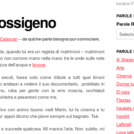
luciano
'ossigeno
PAROLE
Parole 
 Calamari
–
da qulche parte bisogna pur cominciare
.
la, quando lui era un regista di matrimoni – matrimoni
PAROLE 
ino non corrono mano nella mano tra le onde sulle note
A' Stagi
gazza dell’acqua e
limone
.
Arts
Cinemà
 secoli, fosse solo come
tribute
a tutti quei limoni
io andassi a vedere il suo documentario, proiettato in
Donne tu
o, roba per gente con la erre moscia, occhialuti
El paìs
di sinistra e pesantoni come me.
Fiestas
Insalata 
arrivo con animo buono: vedi Merin, lui fa cinema e tu
po’ eppoi dicono che piove sempre sul bagnato. Tsè.
Insight
Laifstail
ci e succede qualcosa. Mi manca l’aria. Non subito, mi
Love tatt