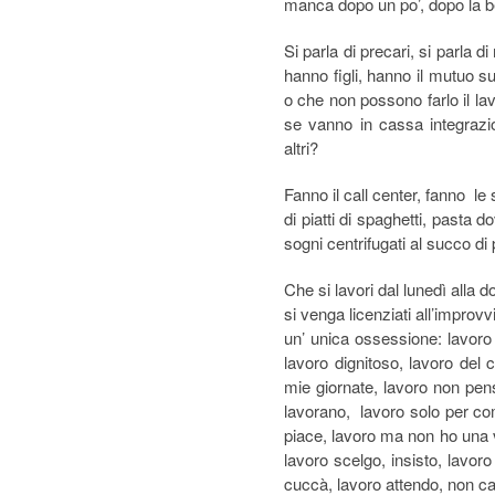
manca dopo un po’, dopo la b
Si parla di precari, si parla d
hanno figli, hanno il mutuo s
o che non possono farlo il lav
se vanno in cassa integrazi
altri?
Fanno il call center, fanno le s
di piatti di spaghetti, pasta 
sogni centrifugati al succo d
Che si lavori dal lunedì alla 
si venga licenziati all’improv
un’ unica ossessione: lavoro 
lavoro dignitoso, lavoro del 
mie giornate, lavoro non penso
lavorano, lavoro solo per comp
piace, lavoro ma non ho una v
lavoro scelgo, insisto, lavoro
cuccà, lavoro attendo, non ca