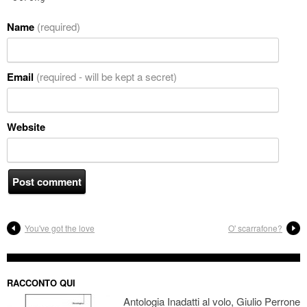
Name
(required)
Email
(required - will be kept a secret)
Website
You've got the love
O' scarrafone?
RACCONTO QUI
Antologia Inadatti al volo, Giulio Perrone