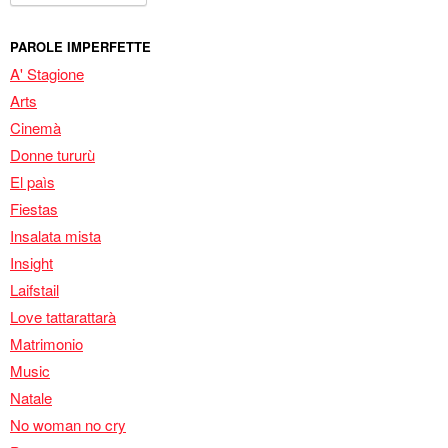
PAROLE IMPERFETTE
A' Stagione
Arts
Cinemà
Donne tururù
El paìs
Fiestas
Insalata mista
Insight
Laifstail
Love tattarattarà
Matrimonio
Music
Natale
No woman no cry