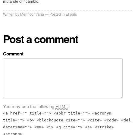
mutande di ricambio.
Written by
Merincontraria
Posted in
El paìs
Post a comment
Comment
You may use the following
HTML
:
<a href="" title=""> <abbr title=""> <acronym
title=""> <b> <blockquote cite=""> <cite> <code> <del
datetime=""> <em> <i> <q cite=""> <s> <strike>
<strong>