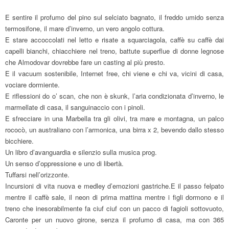
E sentire il profumo del pino sul selciato bagnato, il freddo umido senza
termosifone, il mare d’inverno, un vero angolo cottura.
E stare accoccolati nel letto e risate a squarciagola, caffè su caffè dai
capelli bianchi, chiacchiere nel treno, battute superflue di donne legnose
che Almodovar dovrebbe fare un casting al più presto.
E il vacuum sostenibile, Internet free, chi viene e chi va, vicini di casa,
vociare dormiente.
E riflessioni do o’ scan, che non è skunk, l’aria condizionata d’inverno, le
marmellate di casa, il sanguinaccio con i pinoli.
E sfrecciare in una Marbella tra gli olivi, tra mare e montagna, un palco
rococò, un australiano con l’armonica, una birra x 2, bevendo dallo stesso
bicchiere.
Un libro d’avanguardia e silenzio sulla musica prog.
Un senso d’oppressione e uno di libertà.
Tuffarsi nell’orizzonte.
Incursioni di vita nuova e medley d’emozioni gastriche.E il passo felpato
mentre il caffè sale, il neon di prima mattina mentre i figli dormono e il
treno che inesorabilmente fa ciuf ciuf con un pacco di fagioli sottovuoto,
Caronte per un nuovo girone, senza il profumo di casa, ma con 365