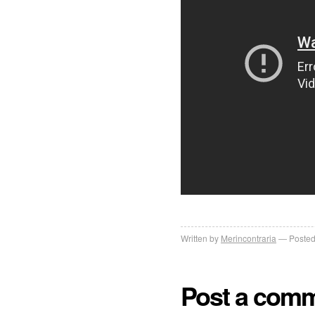
Written by
Merincontraria
Posted
Post a com