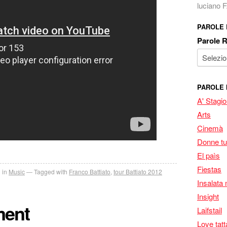
luciano
PAROLE
Parole 
PAROLE 
A' Stagi
Arts
Cinemà
Donne tu
El paìs
Fiestas
 in
Music
Tagged with
Franco Battiato
,
tour Battiato 2012
Insalata 
Insight
ment
Laifstail
Love tatt