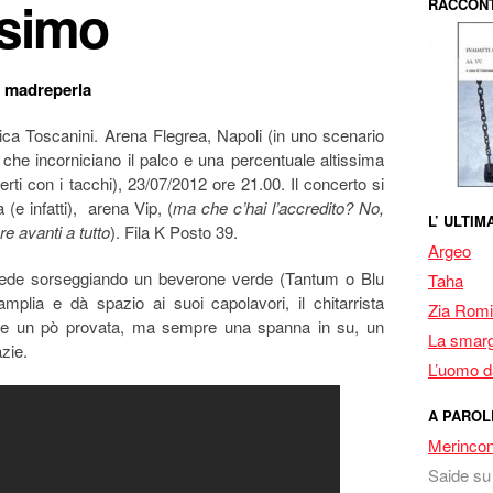
esimo
RACCONT
 e madreperla
ica Toscanini. Arena Flegrea, Napoli (in uno scenario
i che incorniciano il palco e una percentuale altissima
rti con i tacchi), 23/07/2012 ore 21.00. Il concerto si
 (e infatti), arena Vip, (
ma che c’hai l’accredito? No,
L’ ULTI
re avanti a tutto
). Fila K Posto 39.
Argeo
l piede sorseggiando un beverone verde (Tantum o Blu
Taha
mplia e dà spazio ai suoi capolavori, il chitarrista
Zia Romi
ce un pò provata, ma sempre una spanna in su, un
La smarg
azie.
L’uomo da
A PAROL
Merincon
Saide
s