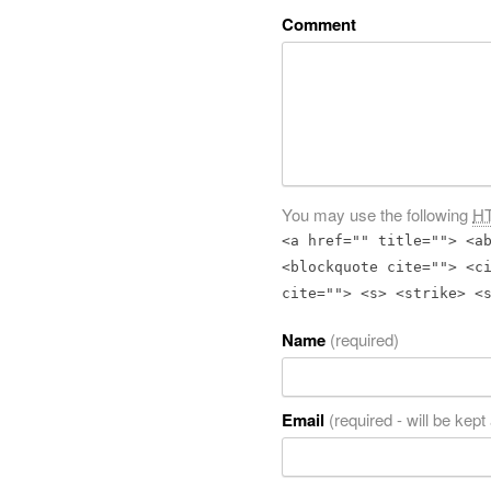
Comment
You may use the following
H
<a href="" title=""> <a
<blockquote cite=""> <c
cite=""> <s> <strike> <
Name
(required)
Email
(required - will be kept