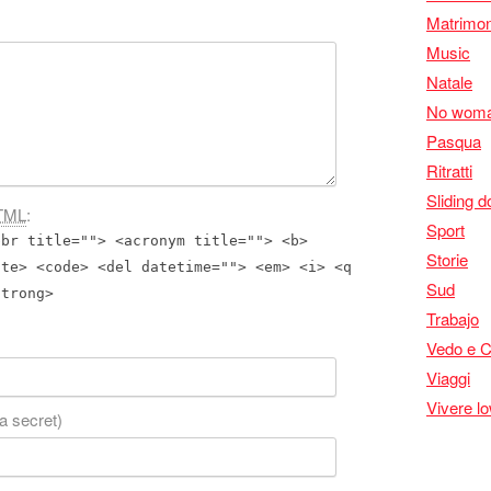
Matrimon
Music
Natale
No woma
Pasqua
Ritratti
Sliding d
TML
:
Sport
bbr title=""> <acronym title=""> <b>
Storie
ite> <code> <del datetime=""> <em> <i> <q
Sud
strong>
Trabajo
Vedo e 
Viaggi
Vivere l
 a secret)