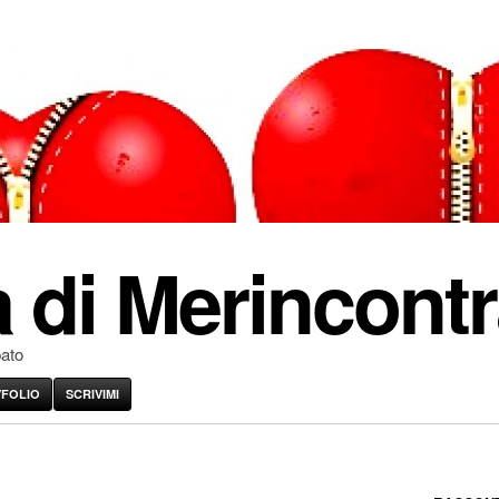
 di Merincontr
pato
VFOLIO
SCRIVIMI