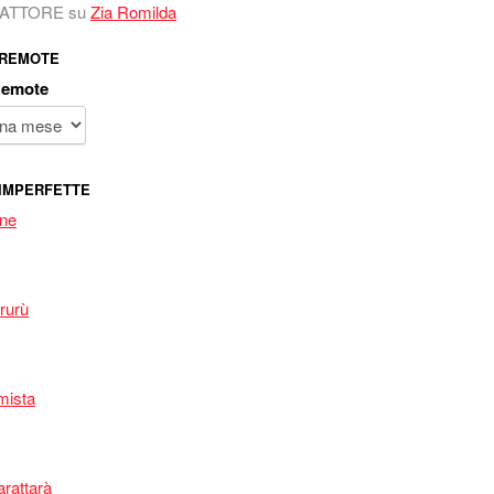
 FATTORE
su
Zia Romilda
 REMOTE
Remote
IMPERFETTE
one
rurù
mista
arattarà