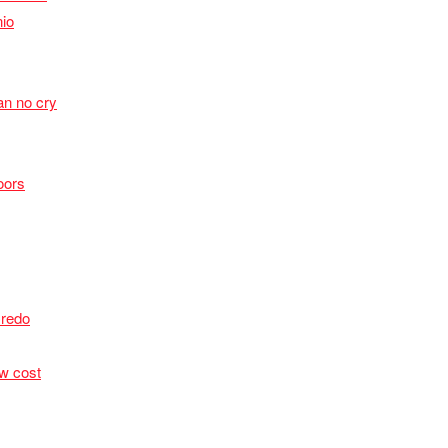
io
n no cry
oors
Credo
ow cost