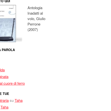
O QUI
Antologia
Inadatti al
volo, Giulio
Perrone
(2007)
MA PAROLA
lda
inata
l cuore di ferro
E TUE
traria
su
Taha
u
Taha