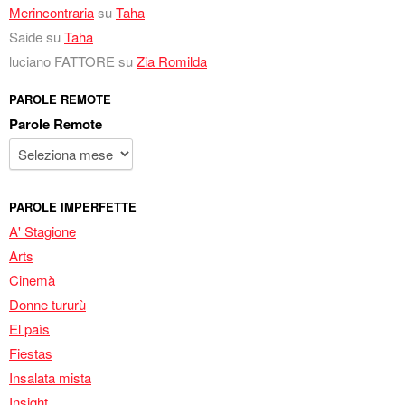
Merincontraria
su
Taha
Saide
su
Taha
luciano FATTORE
su
Zia Romilda
PAROLE REMOTE
Parole Remote
PAROLE IMPERFETTE
A' Stagione
Arts
Cinemà
Donne tururù
El paìs
Fiestas
Insalata mista
Insight