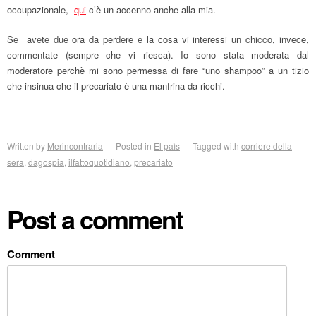
occupazionale,
qui
c’è un accenno anche alla mia.
Se avete due ora da perdere e la cosa vi interessi un chicco, invece,
commentate (sempre che vi riesca). Io sono stata moderata dal
moderatore perchè mi sono permessa di fare “uno shampoo” a un tizio
che insinua che il precariato è una manfrina da ricchi.
Written by
Merincontraria
Posted in
El paìs
Tagged with
corriere della
sera
,
dagospia
,
ilfattoquotidiano
,
precariato
Post a comment
Comment