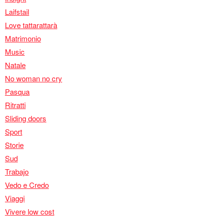
Laifstail
Love tattarattarà
Matrimonio
Music
Natale
No woman no cry
Pasqua
Ritratti
Sliding doors
Sport
Storie
Sud
Trabajo
Vedo e Credo
Viaggi
Vivere low cost