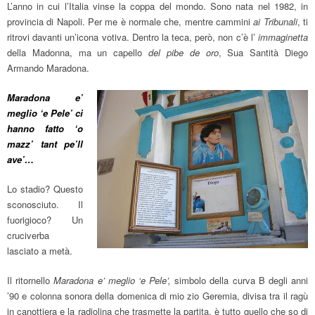
L’anno in cui l’Italia vinse la coppa del mondo. Sono nata nel 1982, in
provincia di Napoli. Per me è normale che, mentre cammini
ai Tribunali
, ti
ritrovi davanti un’icona votiva. Dentro la teca, però, non c’è l’
immaginetta
della Madonna, ma un capello
del pibe de oro
, Sua Santità Diego
Armando Maradona.
Maradona e’
meglio ‘e Pele’ ci
hanno fatto ‘o
mazz’ tant pe’ll
ave’…
Lo stadio? Questo
sconosciuto. Il
fuorigioco? Un
cruciverba
lasciato a metà.
Il ritornello
Maradona e’ meglio ‘e Pele’,
simbolo della curva B degli anni
’90 e colonna sonora della domenica di mio zio Geremia, divisa tra il ragù
in canottiera e la radiolina che trasmette la partita, è tutto quello che so di