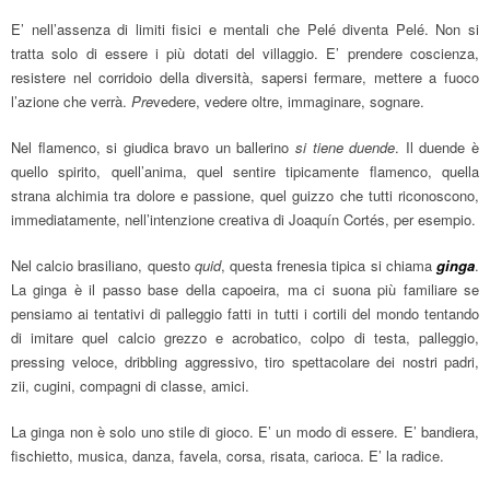
E’ nell’assenza di limiti fisici e mentali che Pelé diventa Pelé. Non si
tratta solo di essere i più dotati del villaggio. E’ prendere coscienza,
resistere nel corridoio della diversità, sapersi fermare, mettere a fuoco
l’azione che verrà.
Pre
vedere, vedere oltre, immaginare, sognare.
Nel flamenco, si giudica bravo un ballerino
si tiene
duende
. Il duende è
quello spirito, quell’anima, quel sentire tipicamente flamenco, quella
strana alchimia tra dolore e passione, quel guizzo che tutti riconoscono,
immediatamente, nell’intenzione creativa di Joaquín Cortés, per esempio.
Nel calcio brasiliano, questo
quid
, questa frenesia tipica si chiama
ginga
.
La ginga è il passo base della capoeira, ma ci suona più familiare se
pensiamo ai tentativi di palleggio fatti in tutti i cortili del mondo tentando
di imitare quel calcio grezzo e acrobatico, colpo di testa, palleggio,
pressing veloce, dribbling aggressivo, tiro spettacolare dei nostri padri,
zii, cugini, compagni di classe, amici.
La ginga non è solo uno stile di gioco. E’ un modo di essere. E’ bandiera,
fischietto, musica, danza, favela, corsa, risata, carioca. E’ la radice.