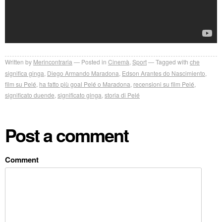
Written by
Merincontraria
Posted in
Cinemà
,
Sport
Tagged with
che
significa ginga
,
Diego Armando Maradona
,
Edson Arantes do Nascimiento
,
film su Pelé
,
ha fatto più goal Pelé o Maradona
,
recensioni su film Pelé
,
significato duende
,
significato ginga
,
storia di Pelé
Post a comment
Comment