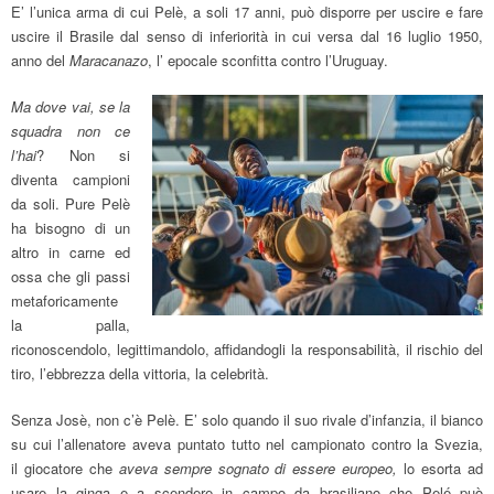
E’ l’unica arma di cui Pelè, a soli 17 anni, può disporre per uscire e fare
uscire il Brasile dal senso di inferiorità in cui versa dal 16 luglio 1950,
anno del
Maracanazo
, l’ epocale sconfitta contro l’Uruguay.
Ma dove vai, se la
squadra non ce
l’hai
? Non si
diventa campioni
da soli. Pure Pelè
ha bisogno di un
altro in carne ed
ossa che gli passi
metaforicamente
la palla,
riconoscendolo, legittimandolo, affidandogli la responsabilità, il rischio del
tiro, l’ebbrezza della vittoria, la celebrità.
Senza Josè, non c’è Pelè. E’ solo quando il suo rivale d’infanzia, il bianco
su cui l’allenatore aveva puntato tutto nel campionato contro la Svezia,
il giocatore che
aveva sempre sognato di essere europeo,
lo esorta ad
usare la ginga e a scendere in campo da brasiliano che Pelé può