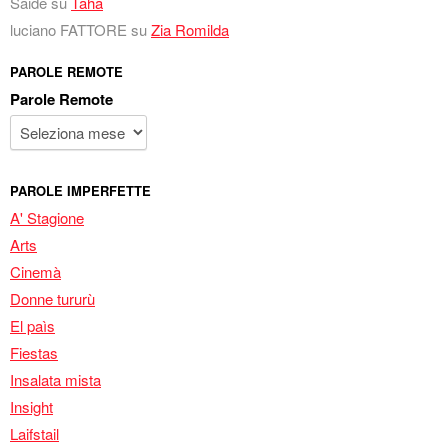
Saide
su
Taha
luciano FATTORE
su
Zia Romilda
PAROLE REMOTE
Parole Remote
PAROLE IMPERFETTE
A' Stagione
Arts
Cinemà
Donne tururù
El paìs
Fiestas
Insalata mista
Insight
Laifstail