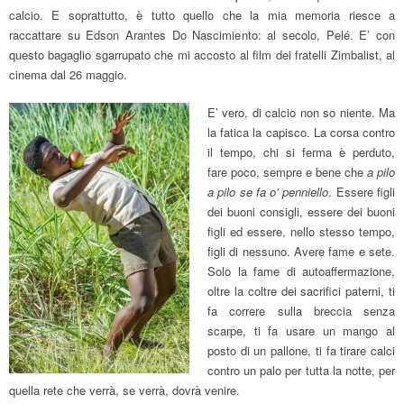
calcio. E soprattutto, è tutto quello che la mia memoria riesce a
raccattare su Edson Arantes Do Nascimiento: al secolo, Pelé. E’ con
questo bagaglio sgarrupato che mi accosto al film dei fratelli Zimbalist, al
cinema dal 26 maggio.
E’ vero, di calcio non so niente. Ma
la fatica la capisco. La corsa contro
il tempo, chi si ferma è perduto,
fare poco, sempre e bene che
a pilo
a pilo se fa o’ penniello
. Essere figli
dei buoni consigli, essere dei buoni
figli ed essere, nello stesso tempo,
figli di nessuno. Avere fame e sete.
Solo la fame di autoaffermazione,
oltre la coltre dei sacrifici paterni, ti
fa correre sulla breccia senza
scarpe, ti fa usare un mango al
posto di un pallone, ti fa tirare calci
contro un palo per tutta la notte, per
quella rete che verrà, se verrà, dovrà venire.