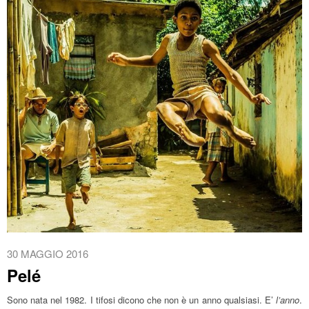
30 MAGGIO 2016
Pelé
Sono nata nel 1982. I tifosi dicono che non è un anno qualsiasi. E’
l’anno
.