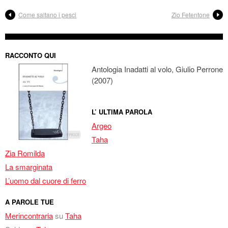
Come saltano i pesci
Zio Fetentone
RACCONTO QUI
Antologia Inadatti al volo, Giulio Perrone
(2007)
L’ ULTIMA PAROLA
Argeo
Taha
Zia Romilda
La smarginata
L’uomo dal cuore di ferro
A PAROLE TUE
Merincontraria
su
Taha