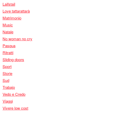
Laifstail
Love tattarattarà
Matrimonio
Music
Natale
No woman no cry
Pasqua
Ritratti
Sliding doors
Sport
Storie
Sud
Trabajo
Vedo e Credo
Viaggi
Vivere low cost