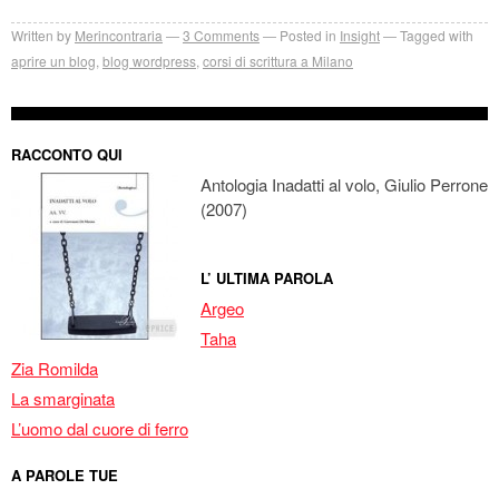
Written by
Merincontraria
3
Comments
Posted in
Insight
Tagged with
aprire un blog
,
blog wordpress
,
corsi di scrittura a Milano
RACCONTO QUI
Antologia Inadatti al volo, Giulio Perrone
(2007)
L’ ULTIMA PAROLA
Argeo
Taha
Zia Romilda
La smarginata
L’uomo dal cuore di ferro
A PAROLE TUE