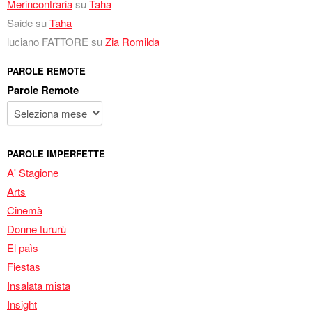
Merincontraria
su
Taha
Saide
su
Taha
luciano FATTORE
su
Zia Romilda
PAROLE REMOTE
Parole Remote
PAROLE IMPERFETTE
A' Stagione
Arts
Cinemà
Donne tururù
El paìs
Fiestas
Insalata mista
Insight