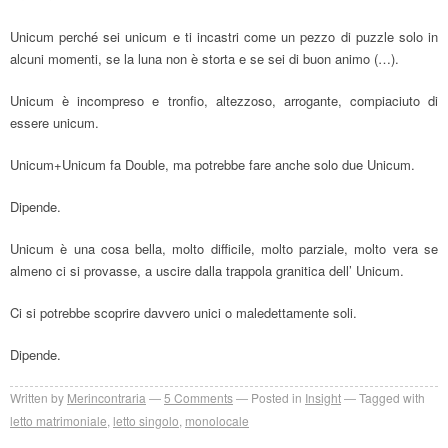
Unicum perché sei unicum e ti incastri come un pezzo di puzzle solo in
alcuni momenti, se la luna non è storta e se sei di buon animo (…).
Unicum è incompreso e tronfio, altezzoso, arrogante, compiaciuto di
essere unicum.
Unicum+Unicum fa Double, ma potrebbe fare anche solo due Unicum.
Dipende.
Unicum è una cosa bella, molto difficile, molto parziale, molto vera se
almeno ci si provasse, a uscire dalla trappola granitica dell’ Unicum.
Ci si potrebbe scoprire davvero unici o maledettamente soli.
Dipende.
Written by
Merincontraria
5
Comments
Posted in
Insight
Tagged with
letto matrimoniale
,
letto singolo
,
monolocale