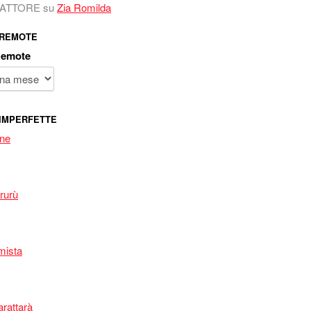
 FATTORE
su
Zia Romilda
 REMOTE
Remote
IMPERFETTE
one
rurù
mista
arattarà