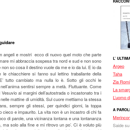
RACCONT
guidare
con angeli e mostri ecco di nuovo quel moto che parte
L’ ULTI
l mare mi abbraccia sospesa tra nord e sud e non sono
Argeo
non so cosa il destino vuole da me e io da lui. E io da
le chiacchiere si fanno sul lettino traballante della
Taha
 E’ tutto cambiato ma nulla lo è. Sotto gli occhi le
Zia Romi
 e nell’anima sentirsi sempre a metà. Fluttuante. Come
La smarg
 Vesuvio ai margini dell’autostrada o incastonato tra i
L’uomo da
 nelle mattine di umidità. Sul cuore mettiamo la stessa
s, sempre gli stessi, per quindici giorni, la toppa
A PAROL
to cieco e impaurito. La vita non è un incastro di chi fa
Merincon
co di parole, una vicinanza lontana e una lontananza
 ma solo alla fine e mi ritrovo un po’. Ci è voluto più
Saide
s