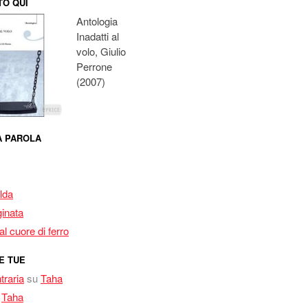
O QUI
Antologia
Inadatti al
volo, Giulio
Perrone
(2007)
MA PAROLA
lda
inata
l cuore di ferro
E TUE
traria
su
Taha
u
Taha