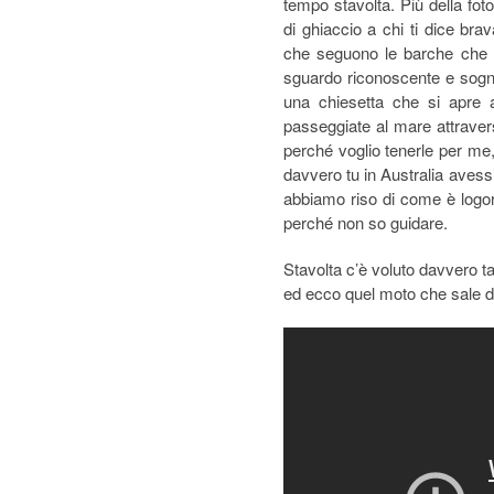
tempo stavolta. Più della foto
di ghiaccio a chi ti dice bra
che seguono le barche che sf
sguardo riconoscente e sognat
una chiesetta che si apre all
passeggiate al mare attravers
perché voglio tenerle per me, d
davvero tu in Australia avessi
abbiamo riso di come è logo
perché non so guidare.
Stavolta c’è voluto davvero t
ed ecco quel moto che sale d