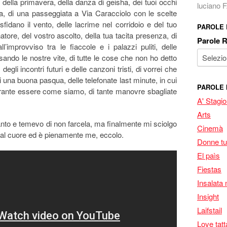
 della primavera, della danza di geisha, dei tuoi occhi
luciano
va, di una passeggiata a Via Caracciolo con le scelte
idano il vento, delle lacrime nel corridoio e del tuo
PAROLE
ore, del vostro ascolto, della tua tacita presenza, di
Parole 
’improvviso tra le fiaccole e i palazzi puliti, delle
ando le nostre vite, di tutte le cose che non ho detto
egli incontri futuri e delle canzoni tristi, di vorrei che
 una buona pasqua, delle telefonate last minute, in cui
PAROLE 
rante essere come siamo, di tante manovre sbagliate
A' Stagi
Arts
anto e temevo di non farcela, ma finalmente mi sciolgo
Cinemà
al cuore ed è pienamente me, eccolo.
Donne tu
El paìs
Fiestas
Insalata 
Insight
Laifstail
Love tatt