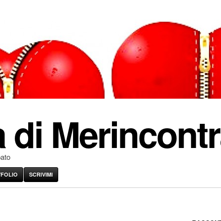
 di Merincontr
pato
VFOLIO
SCRIVIMI