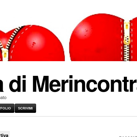
 di Merincontr
pato
VFOLIO
SCRIVIMI
tiva