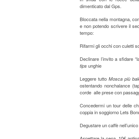
dimenticato dal Gps.
Bloccata nella montagna, c
e non potendo scrivere il se
tempo:
Rifarmi gli occhi con culetti 
Declinare l’invito a sfidare “
tips
unghie
Leggere tutto
Mosca più bal
ostentando nonchalance (tappe
corde alle prese con passaggi
Concedermi un tour delle ch
coppia in soggiorno Lets Bon
Degustare un caffè nell’unico 
Aspettare la cena, 10€ antip