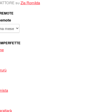
 FATTORE
su
Zia Romilda
 REMOTE
Remote
IMPERFETTE
one
rurù
mista
arattarà