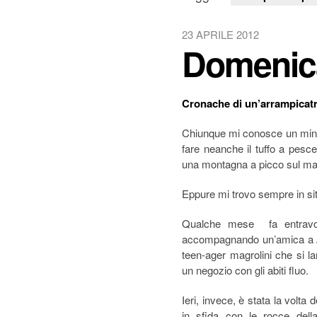
23 APRILE 2012
Domenica
Cronache di un’arrampicatr
Chiunque mi conosce un mini
fare neanche il tuffo a pesc
una montagna a picco sul mare
Eppure mi trovo sempre in situ
Qualche mese fa entrav
accompagnando un’amica a
teen-ager magrolini che si la
un negozio con gli abiti fluo.
Ieri, invece, è stata la volta
in sfida con le rocce dell