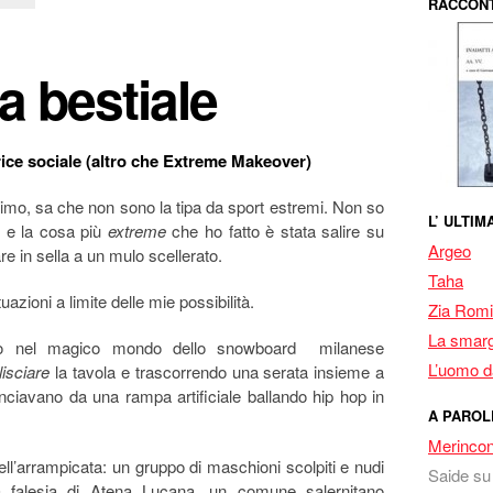
RACCONT
 bestiale
ice sociale (altro che Extreme Makeover)
mo, sa che non sono la tipa da sport estremi. Non so
L’ ULTI
e e la cosa più
extreme
che ho fatto è stata salire su
Argeo
 in sella a un mulo scellerato.
Taha
azioni a limite delle mie possibilità.
Zia Romi
La smarg
o nel magico mondo dello snowboard milanese
L’uomo da
lisciare
la tavola e trascorrendo una serata insieme a
nciavano da una rampa artificiale ballando hip hop in
A PAROL
Merincon
 dell’arrampicata: un gruppo di maschioni scolpiti e nudi
Saide
s
a falesia di Atena Lucana, un comune salernitano