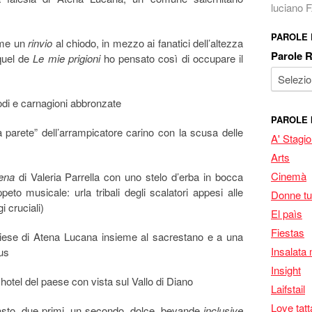
luciano
PAROLE
ome un
rinvio
al chiodo, in mezzo ai fanatici dell’altezza
Parole 
quel de
Le mie prigioni
ho pensato così di occupare il
sodi e carnagioni abbronzate
PAROLE 
la parete” dell’arrampicatore carino con la scusa delle
A' Stagi
Arts
Cinemà
ena
di Valeria Parrella con uno stelo d’erba in bocca
to musicale: urla tribali degli scalatori appesi alle
Donne tu
 cruciali)
El paìs
Fiestas
iese di Atena Lucana insieme al sacrestano e a una
Insalata 
us
Insight
hotel del paese con vista sul Vallo di Diano
Laifstail
Love tatt
asto, due primi, un secondo, dolce, bevande
inclusive