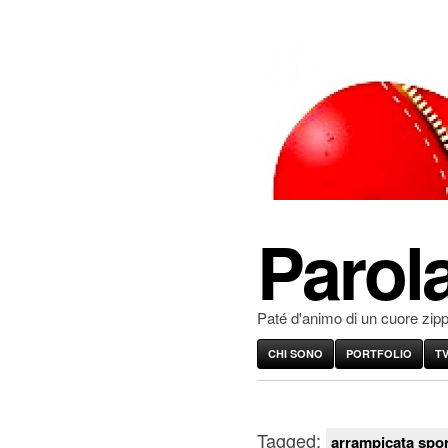
Parola
Paté d'animo di un cuore zip
CHI SONO
PORTFOLIO
T
Tagged:
arrampicata spor