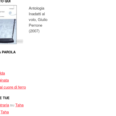
O QUI
Antologia
Inadatti al
volo, Giulio
Perrone
(2007)
MA PAROLA
lda
inata
l cuore di ferro
E TUE
traria
su
Taha
u
Taha