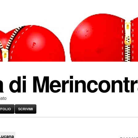
 di Merincontr
pato
VFOLIO
SCRIVIMI
 Lucana