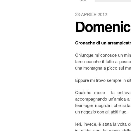
23 APRILE 2012
Domenica
Cronache di un’arrampicatr
Chiunque mi conosce un mini
fare neanche il tuffo a pesc
una montagna a picco sul mare
Eppure mi trovo sempre in situ
Qualche mese fa entrav
accompagnando un’amica a
teen-ager magrolini che si la
un negozio con gli abiti fluo.
Ieri, invece, è stata la volta
in sfida con le rocce dell