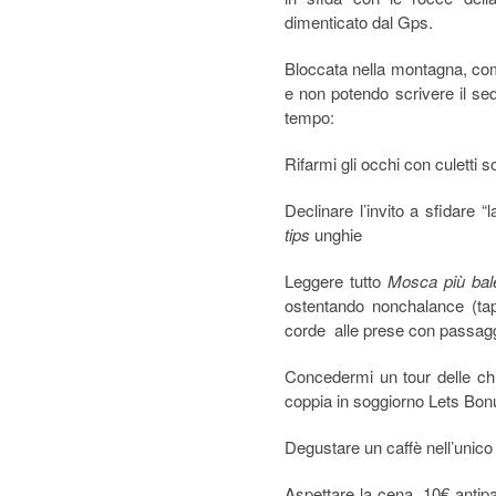
dimenticato dal Gps.
Bloccata nella montagna, c
e non potendo scrivere il se
tempo:
Rifarmi gli occhi con culetti 
Declinare l’invito a sfidare “
tips
unghie
Leggere tutto
Mosca più bal
ostentando nonchalance (tappe
corde alle prese con passaggi
Concedermi un tour delle ch
coppia in soggiorno Lets Bon
Degustare un caffè nell’unico 
Aspettare la cena, 10€ antip