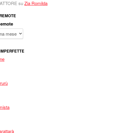
 FATTORE
su
Zia Romilda
 REMOTE
Remote
IMPERFETTE
one
rurù
mista
arattarà