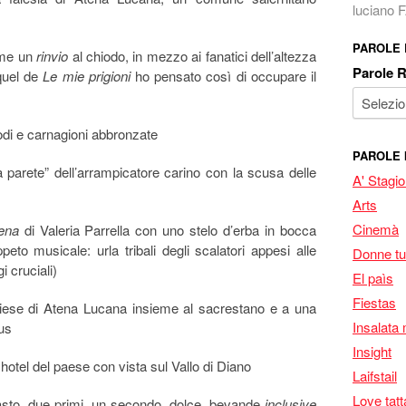
luciano
PAROLE
ome un
rinvio
al chiodo, in mezzo ai fanatici dell’altezza
Parole 
quel de
Le mie prigioni
ho pensato così di occupare il
sodi e carnagioni abbronzate
PAROLE 
la parete” dell’arrampicatore carino con la scusa delle
A' Stagi
Arts
Cinemà
ena
di Valeria Parrella con uno stelo d’erba in bocca
to musicale: urla tribali degli scalatori appesi alle
Donne tu
 cruciali)
El paìs
Fiestas
iese di Atena Lucana insieme al sacrestano e a una
Insalata 
us
Insight
hotel del paese con vista sul Vallo di Diano
Laifstail
Love tatt
asto, due primi, un secondo, dolce, bevande
inclusive