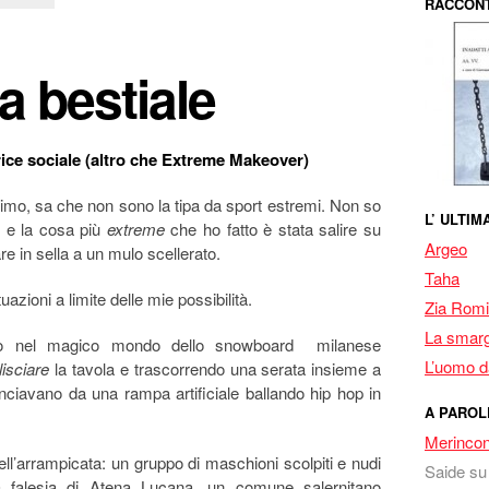
RACCONT
 bestiale
ice sociale (altro che Extreme Makeover)
mo, sa che non sono la tipa da sport estremi. Non so
L’ ULTI
e e la cosa più
extreme
che ho fatto è stata salire su
Argeo
 in sella a un mulo scellerato.
Taha
azioni a limite delle mie possibilità.
Zia Romi
La smarg
o nel magico mondo dello snowboard milanese
L’uomo da
lisciare
la tavola e trascorrendo una serata insieme a
nciavano da una rampa artificiale ballando hip hop in
A PAROL
Merincon
 dell’arrampicata: un gruppo di maschioni scolpiti e nudi
Saide
s
a falesia di Atena Lucana, un comune salernitano