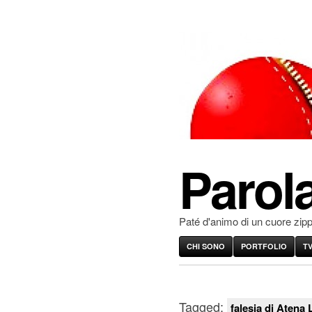
Parola
Paté d'animo di un cuore zip
CHI SONO
PORTFOLIO
T
Tagged:
falesia di Atena