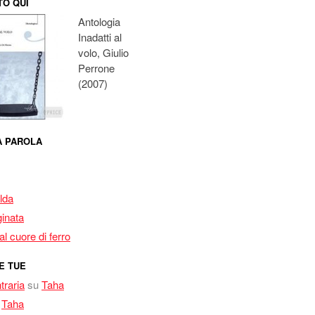
O QUI
Antologia
Inadatti al
volo, Giulio
Perrone
(2007)
MA PAROLA
lda
inata
l cuore di ferro
E TUE
traria
su
Taha
u
Taha